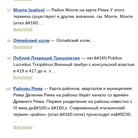
Монти (район)
— Район Монти на карте Рима У этого
97
термина существуют и другие значения, см. Монти. Монти
(итал.&#160; …
Википедия
Оппийский холм
— Оппийский холм …
98
Википедия
Публий Лукреций Триципитин
— лат.&#160;Publius
99
Lucretius Tricipitinus Военный трибун с консульской властью
в 419 и 417 до н. э …
Википедия
Районы Рима
— Карта районов, кварталов и муниципиев
100
Рима Деление Рима на районы берёт начало со времён
Древнего Рима. Первое разделение на районы известно с
VI века до&#160;н.&#160;э. Современный итальянский
термин «район» (итал.&#160;rione) происходит из&#8230;
…
Википедия