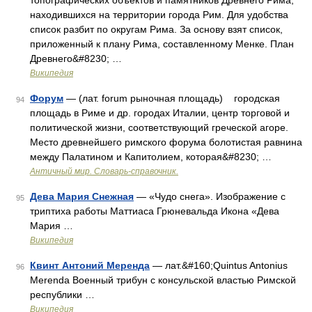
топографических объектов и памятников Древнего Рима,
находившихся на территории города Рим. Для удобства
список разбит по округам Рима. За основу взят список,
приложенный к плану Рима, составленному Менке. План
Древнего&#8230; …
Википедия
Форум
— (лат. forum рыночная площадь) городская
94
площадь в Риме и др. городах Италии, центр торговой и
политической жизни, соответствующий греческой агоре.
Место древнейшего римского форума болотистая равнина
между Палатином и Капитолием, которая&#8230; …
Античный мир. Словарь-справочник.
Дева Мария Снежная
— «Чудо снега». Изображение с
95
триптиха работы Маттиаса Грюневальда Икона «Дева
Мария …
Википедия
Квинт Антоний Меренда
— лат.&#160;Quintus Antonius
96
Merenda Военный трибун с консульской властью Римской
республики …
Википедия