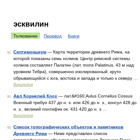
эсквилин
Толкование
Перевод
Книги
Септимонциум
— Карта территории древнего Рима, на
91
которой показаны семь холмов. Центр римской системы
холмов составляет Палатин (лат. mons Palatinus, 43 м над
уровнем Тибра), совершенно изолированный, круто
обрывающийся с юга, востока и запада и только к северу …
Википедия
Авл Корнелий Косс
— лат.&#160;Aulus Cornelius Cossus
92
Военный трибун 437 до н. э. или 426 до н. э., консул 428 до
н. э., великий понтифик ок. 431 420 до н. э …
Википедия
Список топографических объектов и памятников
93
Древнего Рима
— Ниже представлен список